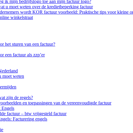
g ik mijn bedrijfslogo toe aan mijn factuur logo?
at u moet weten over de kredietbeperking factuur
ndernemers wordt KOR factuur voorbeeld: Praktische tips voor kleine 
line winkelstraat
oor het sturen van een factuur?
or een factuur als zzp’er
 Nederland
u moet weten
vermijden
at zijn de regels?
 voorbeelden en toepassingen van de vereenvoudigde factuur
t Engels
de factuur – btw vrijgesteld factuur
Engels: Facturering engels
ie