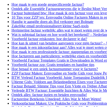
Hoe maak je een goede gespecificeerde factuur?
Ontdek alle Essentiële Factuurgegevens die je Beslist Moet Ve
Factuur buitenland btw: Hoe maak ik een factuur voor een lever
10 Tips voor ZZP’ers: Eenvoudig Online Facturen Maken in 
Handig je aangifte doen als Bol verkoper met Bolmate
Zakelijke email professionaliseert kleine SaaS-tools
Herinnering factuur wettelijk: alles wat je moet weten over de w
Wat is subtotaal factuur en hoe wordt het berekend? – Nederla
Voorbeeld factuur reiskosten: hoe declareer je dat?
Hoe kan ik uitstel van betaling aanvragen voor mijn factuur? – U
Hoe maak je een inkoopfactuur aan? Alles wat je moet weten o
Hoe maak je een professionele factuur: stappenplan en voorbee
Hoe factureren aan particulieren: wettelijke eisen en voorbeeld
Voorbeeld Factuur Templates Gratis te Downloaden in Word e
Voorbeeld factuur zzp: Gratis templates en handige tips
Hoe bepaal je een uniek factuurnummer voor je facturen?
ZZP Factuur Maken: Eenvoudige en Snelle Gids voor Jouw Per
BTW Verlegd Factuur Voorbeeld: Juiste Toepassing Duidelijk 
Ultieme Gids: Voldoen aan Belastingdienst Eisen voor Facture
Factuur Betaald: Slimme Tips voor Een Vlotte en Tijdige Afha
Verlegde BTW Factuur: Essentiële Inzichten & Alles Wat Je M
Ontdek alles: factuur inzien en betalen eenvoudig!
Facturering Betekenis Uitgelegd: Alles Wat Je Moet Weten!
Verkoopfactuur Maken: Uw Praktische Gids voor Probleemloze