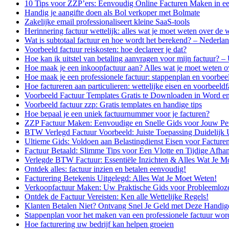
10 Tips voor ZZP’ers: Eenvoudig Online Facturen Maken in 
Handig je aangifte doen als Bol verkoper met Bolmate
Zakelijke email professionaliseert kleine SaaS-tools
Herinnering factuur wettelijk: alles wat je moet weten over de w
Wat is subtotaal factuur en hoe wordt het berekend? – Nederla
Voorbeeld factuur reiskosten: hoe declareer je dat?
Hoe kan ik uitstel van betaling aanvragen voor mijn factuur? – U
Hoe maak je een inkoopfactuur aan? Alles wat je moet weten o
Hoe maak je een professionele factuur: stappenplan en voorbee
Hoe factureren aan particulieren: wettelijke eisen en voorbeeld
Voorbeeld Factuur Templates Gratis te Downloaden in Word e
Voorbeeld factuur zzp: Gratis templates en handige tips
Hoe bepaal je een uniek factuurnummer voor je facturen?
ZZP Factuur Maken: Eenvoudige en Snelle Gids voor Jouw Per
BTW Verlegd Factuur Voorbeeld: Juiste Toepassing Duidelijk 
Ultieme Gids: Voldoen aan Belastingdienst Eisen voor Facture
Factuur Betaald: Slimme Tips voor Een Vlotte en Tijdige Afha
Verlegde BTW Factuur: Essentiële Inzichten & Alles Wat Je M
Ontdek alles: factuur inzien en betalen eenvoudig!
Facturering Betekenis Uitgelegd: Alles Wat Je Moet Weten!
Verkoopfactuur Maken: Uw Praktische Gids voor Probleemloze
Ontdek de Factuur Vereisten: Ken alle Wettelijke Regels!
Klanten Betalen Niet? Ontvang Snel Je Geld met Deze Handige
Stappenplan voor het maken van een professionele factuur wor
Hoe facturering uw bedrijf kan helpen groeien