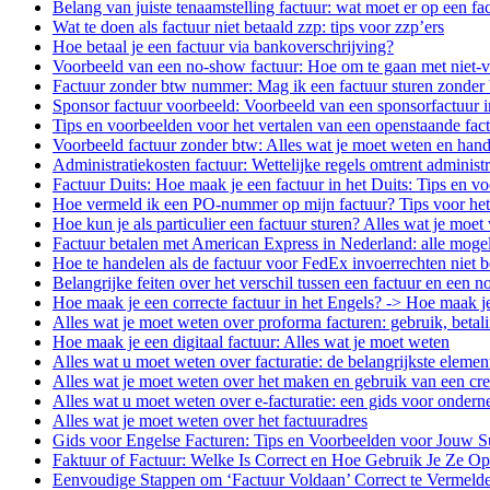
Belang van juiste tenaamstelling factuur: wat moet er op een fa
Wat te doen als factuur niet betaald zzp: tips voor zzp’ers
Hoe betaal je een factuur via bankoverschrijving?
Voorbeeld van een no-show factuur: Hoe om te gaan met niet-v
Factuur zonder btw nummer: Mag ik een factuur sturen zonder
Sponsor factuur voorbeeld: Voorbeeld van een sponsorfactuur i
Tips en voorbeelden voor het vertalen van een openstaande fact
Voorbeeld factuur zonder btw: Alles wat je moet weten en hand
Administratiekosten factuur: Wettelijke regels omtrent administr
Factuur Duits: Hoe maak je een factuur in het Duits: Tips en v
Hoe vermeld ik een PO-nummer op mijn factuur? Tips voor he
Hoe kun je als particulier een factuur sturen? Alles wat je moet 
Factuur betalen met American Express in Nederland: alle mogel
Hoe te handelen als de factuur voor FedEx invoerrechten niet b
Belangrijke feiten over het verschil tussen een factuur en een n
Hoe maak je een correcte factuur in het Engels? -> Hoe maak je
Alles wat je moet weten over proforma facturen: gebruik, beta
Hoe maak je een digitaal factuur: Alles wat je moet weten
Alles wat u moet weten over facturatie: de belangrijkste element
Alles wat je moet weten over het maken en gebruik van een cred
Alles wat u moet weten over e-facturatie: een gids voor onderne
Alles wat je moet weten over het factuuradres
Gids voor Engelse Facturen: Tips en Voorbeelden voor Jouw S
Faktuur of Factuur: Welke Is Correct en Hoe Gebruik Je Ze Op
Eenvoudige Stappen om ‘Factuur Voldaan’ Correct te Vermeld