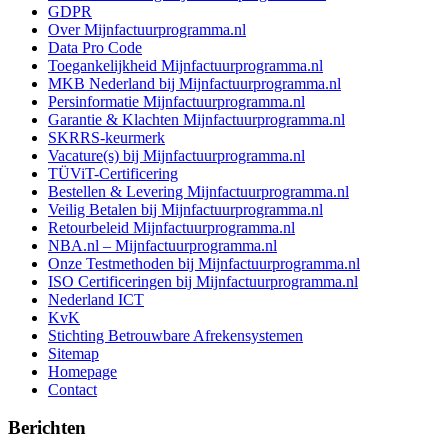
GDPR
Over Mijnfactuurprogramma.nl
Data Pro Code
Toegankelijkheid Mijnfactuurprogramma.nl
MKB Nederland bij Mijnfactuurprogramma.nl
Persinformatie Mijnfactuurprogramma.nl
Garantie & Klachten Mijnfactuurprogramma.nl
SKRRS-keurmerk
Vacature(s) bij Mijnfactuurprogramma.nl
TÜViT-Certificering
Bestellen & Levering Mijnfactuurprogramma.nl
Veilig Betalen bij Mijnfactuurprogramma.nl
Retourbeleid Mijnfactuurprogramma.nl
NBA.nl – Mijnfactuurprogramma.nl
Onze Testmethoden bij Mijnfactuurprogramma.nl
ISO Certificeringen bij Mijnfactuurprogramma.nl
Nederland ICT
KvK
Stichting Betrouwbare Afrekensystemen
Sitemap
Homepage
Contact
Berichten