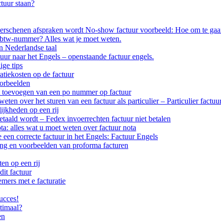
ctuur staan?
erschenen afspraken wordt No-show factuur voorbeeld: Hoe om te gaan
 btw-nummer? Alles wat je moet weten.
n Nederlandse taal
uur naar het Engels – openstaande factuur engels.
ige tips
atiekosten op de factuur
oorbeelden
t toevoegen van een po nummer op factuur
weten over het sturen van een factuur als particulier – Particulier factuu
ijkheden op een rij
etaald wordt – Fedex invoerrechten factuur niet betalen
ota: alles wat u moet weten over factuur nota
 een correcte factuur in het Engels: Factuur Engels
ling en voorbeelden van proforma facturen
en op een rij
it factuur
mers met e facturatie
ucces!
timaal?
en