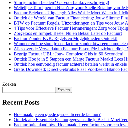
Slim je factuur betalen? Ga voor bankoverschrijving!
Wettelijke Termijnen in NL: Zorg voor Snelle Betaling van Je 
Factuur Betekenis Uitgelegd: Alles Wat Je Moet Weten in 1 Mi
Ontdek de Wereld van Factuur Financiering: Jouw Slimme Fina
BTW op Factuur: Regels, Uitzonderingen en Tips voor Jouw Ad
4 Tips voor Effectieve Factuur Herinneringen: Zorg voor Tijdi
Zorgeloos en Simpel: Bestel Nu en Betaal Later op Factuur!
Factuur Zonder KvK: Regels en Mogelijkheden Ontdekt!
Wanneer en hoe stuur je een factuur zonder btw: een complete 
Alles over de Vervaldatum Factuur: Essentiële Inzichten die je
Begrijp Factuur UBL: Jouw Complete Gids in 60 Seconden!
Ontdek Hoe je in 5 Stappen een Marge Factuur Maakt! Lees Hi
Ontdek hoe eenvoudig factuur achteraf betalen werkt in enkele
Gratis Download: Direct Gebruiks klaar Voorbeeld Blanco Fac
Zoeken
Zoeken
Recent Posts
Hoe maak je een goede gespecificeerde factuur?
Ontdek alle Essentiële Factuurgegevens die je Beslist Moet Ve
Factuur buitenland btw: Hoe maak ik een factuur voor een lever