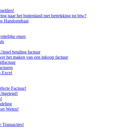
rmelden!
ing naar het buitenland met betrekking tot btw?
een Handomdraai
ettelijke eisen
nds
itstel betaling factuur
ver het maken van een inkoop factuur
ldfactuur
facturen
n Excel
fecte Factuur!
Uitgelegd!
n!
ndeling
oet Weten!
 Transacties!