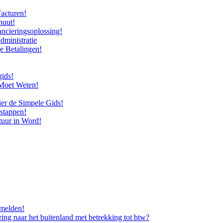
Facturen!
nuut!
ncieringsoplossing!
ministratie
ge Betalingen!
gids!
 Moet Weten!
er de Simpele Gids!
 stappen!
tuur in Word!
rmelden!
ing naar het buitenland met betrekking tot btw?