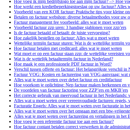
Hoe voeg ik mijn bedrijfslogo toe aan mijn factuur? –> Hoe voe
Hoe werkt een kredietbeperkingstoeslag op uw factuur? Alles w
Voorbeeld van een KOR factuur: Praktische tips voor kleine o
Betalen op factuur webshop: diverse betaalmethodes voor uw on
Factuur management fee voorbeeld: alles wat je moet weten
Voorbeeld factuur zzp uren: 3 handige sjablonen voor zzp’ers
Is de factuur betaald of betaalt: de juiste vervoeging?
Hoe zakelijk bestellen op factuur: Alles wat u moet weten
Wettelijke termijn factuur sturen: Wat is de wettelijke termijn v
Hoe factuur betalen met creditcard: alles wat je moet weten
Wat moet er op een factuur staan zzp: de wettelijke vereisten vo
Wat is de wettelijk betaaltermijn factuur in Nederland?
Hoe maak je een professionele PDF factuur in Word?
Verschil tussen offerte en factuur: Het belangrijkste verschil in
Factuur VOG: Kosten en facturering van VOG-aanvraag: wat 
Alles wat je moet weten over debet factuur en creditfactuur
Hoe voorkom je oplichting: Nep factuur maken herkennen en 
De voordelen van factuur factoring voor ZZP’ers en MKB’ers
Het correcte gebruik van meervoud factuur in het Nederlands: w
Alles wat u moet weten over vereenvoudigde facturen: regels,
Facturatie Engels: Alles wat je moet weten over facturatie in he
Alles wat je moet weten over het omgaan met een btw-vrijgestel
Alles wat je moet weten over facturering en vertalingen in het 
Hoe voeg je een referentie factuur toe aan een factuur?
Hoe factuur contant betalen correct verwerken in de administrat