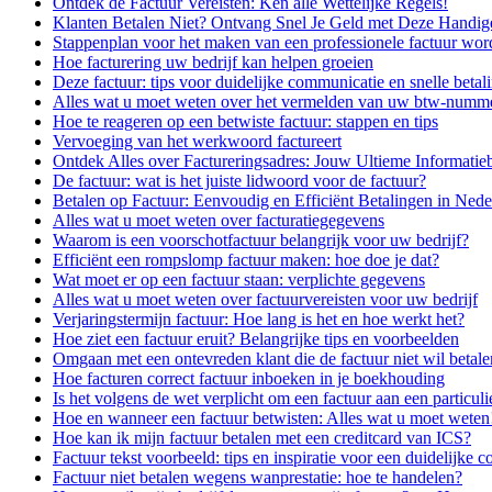
Ontdek de Factuur Vereisten: Ken alle Wettelijke Regels!
Klanten Betalen Niet? Ontvang Snel Je Geld met Deze Handige
Stappenplan voor het maken van een professionele factuur wor
Hoe facturering uw bedrijf kan helpen groeien
Deze factuur: tips voor duidelijke communicatie en snelle betal
Alles wat u moet weten over het vermelden van uw btw-numme
Hoe te reageren op een betwiste factuur: stappen en tips
Vervoeging van het werkwoord factureert
Ontdek Alles over Factureringsadres: Jouw Ultieme Informatie
De factuur: wat is het juiste lidwoord voor de factuur?
Betalen op Factuur: Eenvoudig en Efficiënt Betalingen in Nede
Alles wat u moet weten over facturatiegegevens
Waarom is een voorschotfactuur belangrijk voor uw bedrijf?
Efficiënt een rompslomp factuur maken: hoe doe je dat?
Wat moet er op een factuur staan: verplichte gegevens
Alles wat u moet weten over factuurvereisten voor uw bedrijf
Verjaringstermijn factuur: Hoe lang is het en hoe werkt het?
Hoe ziet een factuur eruit? Belangrijke tips en voorbeelden
Omgaan met een ontevreden klant die de factuur niet wil betalen
Hoe facturen correct factuur inboeken in je boekhouding
Is het volgens de wet verplicht om een factuur aan een particuli
Hoe en wanneer een factuur betwisten: Alles wat u moet weten
Hoe kan ik mijn factuur betalen met een creditcard van ICS?
Factuur tekst voorbeeld: tips en inspiratie voor een duidelijke 
Factuur niet betalen wegens wanprestatie: hoe te handelen?