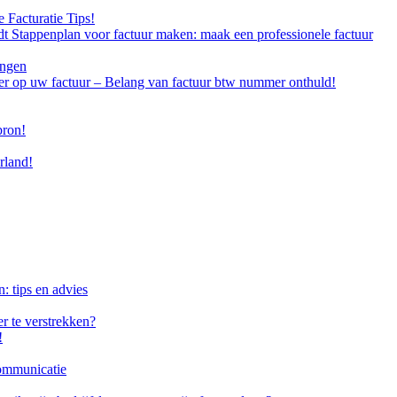
 Facturatie Tips!
dt Stappenplan voor factuur maken: maak een professionele factuur
ingen
r op uw factuur – Belang van factuur btw nummer onthuld!
bron!
rland!
: tips en advies
er te verstrekken?
!
communicatie