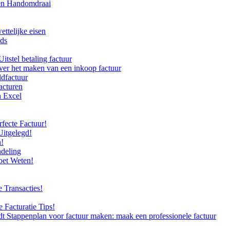
een Handomdraai
ettelijke eisen
nds
itstel betaling factuur
ver het maken van een inkoop factuur
ldfactuur
facturen
n Excel
fecte Factuur!
Uitgelegd!
n!
ndeling
oet Weten!
 Transacties!
 Facturatie Tips!
dt Stappenplan voor factuur maken: maak een professionele factuur