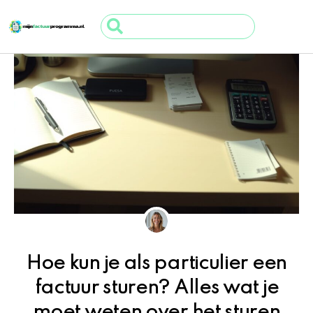
Ga
Search
naar
...
de
inhoud
Hoe kun je als particulier een
factuur sturen? Alles wat je
moet weten over het sturen