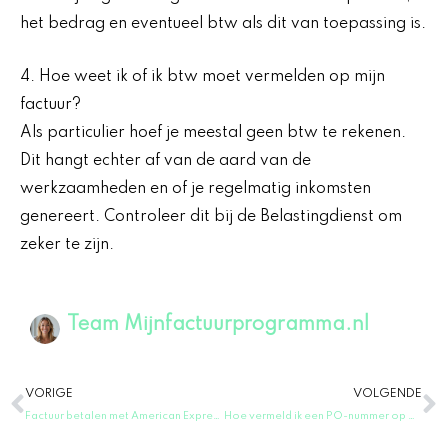
het bedrag en eventueel btw als dit van toepassing is.
4. Hoe weet ik of ik btw moet vermelden op mijn
factuur?
Als particulier hoef je meestal geen btw te rekenen.
Dit hangt echter af van de aard van de
werkzaamheden en of je regelmatig inkomsten
genereert. Controleer dit bij de Belastingdienst om
zeker te zijn.
Team Mijnfactuurprogramma.nl
Vorige
V
VORIGE
VOLGENDE
Factuur betalen met American Express in Nederland: alle mogelijkheden op een rij
Hoe vermeld ik een PO-nummer op mijn factuur? Tips voor het toevoegen van een po nummer op factuur