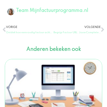
Team Mijnfactuurprogramma.nl
Vorige
V
VORIGE
VOLGENDE
Ontdek hoe eenvoudig factuur achteraf betalen werkt in enkele stappen!
Begrijp Factuur UBL: Jouw Complete Gids in 60 Seconden!
Anderen bekeken ook