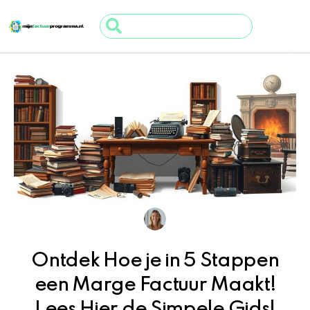
Ga
Search
naar
...
de
inhoud
Ontdek Hoe je in 5 Stappen
een Marge Factuur Maakt!
Lees Hier de Simpele Gids!