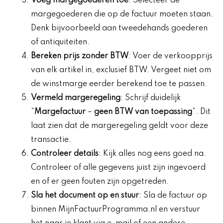
Voeg
margegoederen
toe
: Selecteer de
margegoederen die op de factuur moeten staan.
Denk bijvoorbeeld aan tweedehands goederen
of antiquiteiten.
Bereken prijs zonder BTW
: Voer de verkoopprijs
van elk artikel in, exclusief BTW. Vergeet niet om
de winstmarge eerder berekend toe te passen.
Vermeld margeregeling
: Schrijf duidelijk
“
Margefactuur
–
geen BTW van toepassing
“. Dit
laat zien dat de margeregeling geldt voor deze
transactie.
Controleer details
: Kijk alles nog eens goed na.
Controleer of alle gegevens juist zijn ingevoerd
en of er geen fouten zijn opgetreden.
Sla het document op en stuur
: Sla de factuur op
binnen MijnFactuurProgramma.nl en verstuur