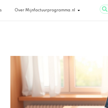
Sear
s
Over Mijnfactuurprogramma.nl
...