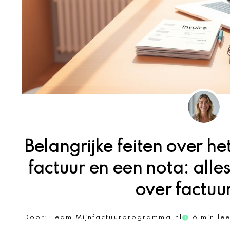
Belangrijke feiten over he
factuur en een nota: all
over factuu
Door:
Team Mijnfactuurprogramma.nl
6 min lee