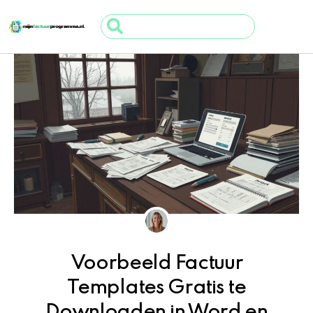
Ga
Search
naar
...
de
inhoud
Voorbeeld Factuur
Templates Gratis te
Downloaden in Word en