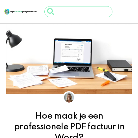
Ga
Search
naar
...
de
inhoud
Hoe maak je een
professionele PDF factuur in
Word?