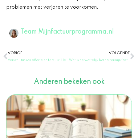
problemen met verjaren te voorkomen.
Team Mijnfactuurprogramma.nl
Vorige
V
VORIGE
VOLGENDE
Verschil tussen offerte en factuur: Het belangrijkste verschil in Nederland
Wat is de wettelijk betaaltermijn factuur in Nederland?
Anderen bekeken ook