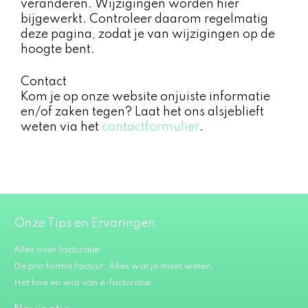
veranderen. Wijzigingen worden hier
bijgewerkt. Controleer daarom regelmatig
deze pagina, zodat je van wijzigingen op de
hoogte bent.
Contact​
Kom je op onze website onjuiste informatie
en/of zaken tegen? Laat het ons alsjeblieft
weten via het
contactformulier
.
Onze Tips en Ervaringen
Alles over facturatie
De pro forma factuur: Alles wat je moet weten.
Het hoe en wat van e-facturatie