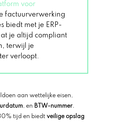
atform voor
 de factuurverwerking
s biedt met je ERP-
at je altijd compliant
, terwijl je
ter verloopt.
ldoen aan wettelijke eisen,
uurdatum
, en
BTW-nummer
.
80% tijd en biedt
veilige opslag