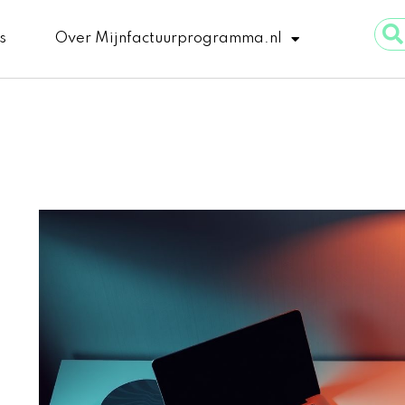
Sear
s
Over Mijnfactuurprogramma.nl
...