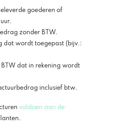
geleverde goederen of
 uur.
lbedrag zonder BTW.
g dat wordt toegepast (bijv.:
n BTW dat in rekening wordt
factuurbedrag inclusief btw.
acturen
voldoen aan de
klanten.