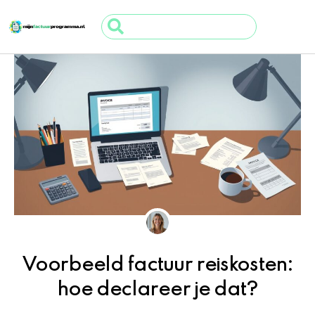
Ga
Search
naar
...
de
inhoud
Voorbeeld factuur reiskosten:
hoe declareer je dat?