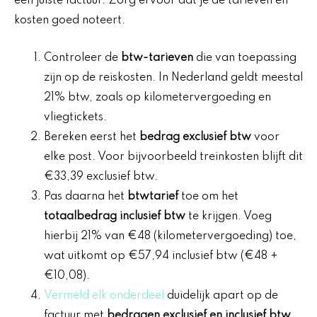
een juiste factuur. Zorg ervoor dat je de tarieven en
kosten goed noteert.
Controleer de
btw-tarieven
die van toepassing
zijn op de reiskosten. In Nederland geldt meestal
21% btw, zoals op kilometervergoeding en
vliegtickets.
Bereken eerst het
bedrag exclusief btw
voor
elke post. Voor bijvoorbeeld treinkosten blijft dit
€33,39 exclusief btw.
Pas daarna het
btwtarief
toe om het
totaalbedrag inclusief btw
te krijgen. Voeg
hierbij 21% van €48 (kilometervergoeding) toe,
wat uitkomt op €57,94 inclusief btw (€48 +
€10,08).
Vermeld elk onderdeel
duidelijk apart op de
factuur met
bedragen exclusief en inclusief btw
.