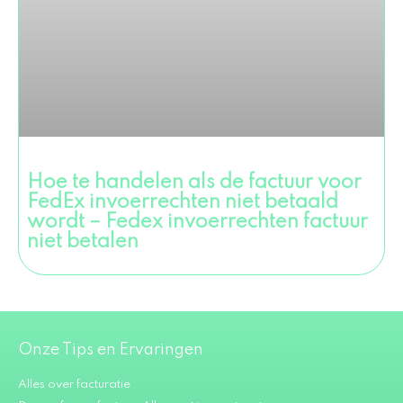
Hoe te handelen als de factuur voor
FedEx invoerrechten niet betaald
wordt – Fedex invoerrechten factuur
niet betalen
Onze Tips en Ervaringen
Alles over facturatie