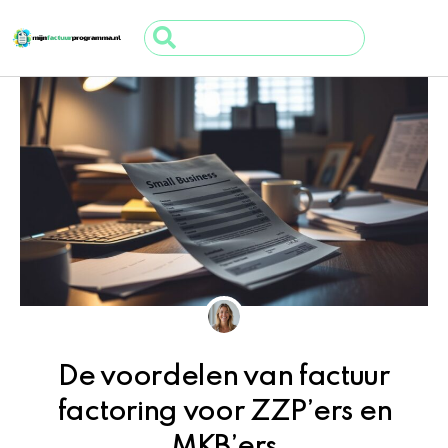
Ga
Search
naar
...
de
inhoud
De voordelen van factuur
factoring voor ZZP’ers en
MKB’ers