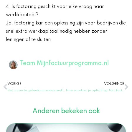
4. Is factoring geschikt voor elke vraag naar
werkkapitaal?
Ja, factoring kan een oplossing zijn voor bedrijven die
snel extra werkkapitaal nodig hebben zonder
leningen af te sluiten.
Team Mijnfactuurprogramma.nl
Vorige
V
VORIGE
VOLGENDE
Het correcte gebruik van meervoud factuur in het Nederlands: wat zijn de regels?
Hoe voorkom je oplichting: Nep factuur maken herkennen en vermijden
Anderen bekeken ook