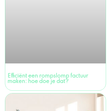
Efficiënt een rompslomp factuur
maken: hoe doe je dat?