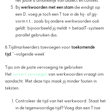
het juiste is afhankelijk van dialect en context.
Bij
werkwoorden met een stam
die eindigt op
een D, voeg je toch een T toe in de hij- of gij-
vorm t.t., zoals bij andere werkwoorden ook
geldt: bijvoorbeeld jij meldt = betaalT-systeem
parallel gebruiken dus.
6.Tijdmarkeerders toevoegen voor
toekomende
tijd
.”–volgende week’
Tips om de juiste vervoeging te gebruiken
Het
correct vervoegen
van werkwoorden vraagt om
aandacht. Met deze tips maak jij minder fouten in
teksten.
Controleer de tijd van het werkwoord. Staat het
in de tegenwoordige tijd? Voeg dan een T toe