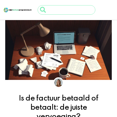
Ga
Search
naar
...
de
inhoud
Is de factuur betaald of
betaalt: de juiste
vervoeging?