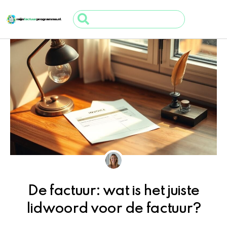
Ga
Search
naar
...
de
inhoud
De factuur: wat is het juiste
lidwoord voor de factuur?