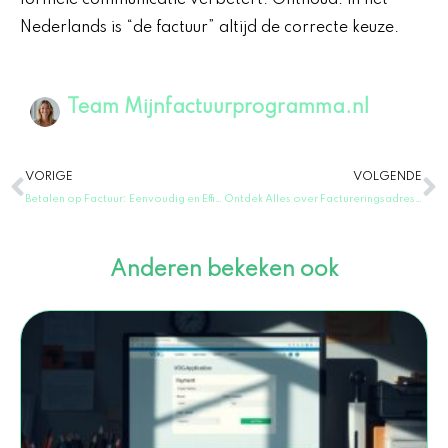
Nederlands is “de factuur” altijd de correcte keuze.
Team Mijnfactuurprogramma.nl
Vorige
V
VORIGE
VOLGENDE
Betalen op Factuur: Eenvoudig en Efficiënt Betalingen in Nederland!
Ontdek Alles over Factureringsadres: Jouw Ultieme Informatiebron!
Anderen bekeken ook