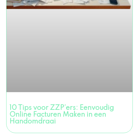
10 Tips voor ZZP’ers: Eenvoudig
Online Facturen Maken in een
Handomdraai