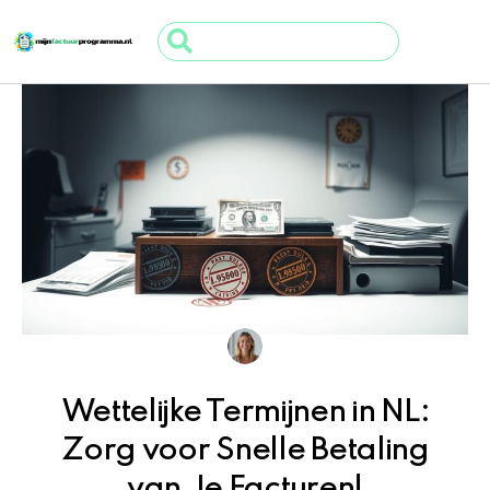
Ga
Search
naar
...
de
inhoud
Wettelijke Termijnen in NL:
Zorg voor Snelle Betaling
van Je Facturen!