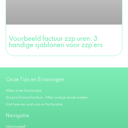
Voorbeeld factuur zzp uren: 3
handige sjablonen voor zzp’ers
Onze Tips en Ervaringen
Alles over facturatie
De pro forma factuur: Alles wat je moet weten.
Het hoe en wat van e-facturatie
Navigatie
Informatief