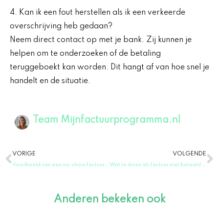
4. Kan ik een fout herstellen als ik een verkeerde
overschrijving heb gedaan?
Neem direct contact op met je bank. Zij kunnen je
helpen om te onderzoeken of de betaling
teruggeboekt kan worden. Dit hangt af van hoe snel je
handelt en de situatie.
Team Mijnfactuurprogramma.nl
Vorige
V
VORIGE
VOLGENDE
Voorbeeld van een no-show factuur: Hoe om te gaan met niet-verschenen afspraken wordt No-show factuur voorbeeld: Hoe om te gaan met niet-verschenen afspraken in Dutch.
Wat te doen als factuur niet betaald zzp: tips voor zzp’ers
Anderen bekeken ook