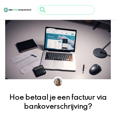
Ga
Search
naar
...
de
inhoud
Hoe betaal je een factuur via
bankoverschrijving?