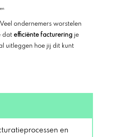
ien
. Veel ondernemers worstelen
e dat
efficiënte facturering
je
l uitleggen hoe jij dit kunt
cturatieprocessen en