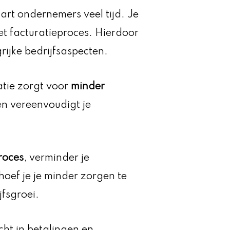
rt ondernemers veel tijd. Je
et facturatieproces. Hierdoor
ijke bedrijfsaspecten.
atie zorgt voor
minder
en vereenvoudigt je
roces
, verminder je
hoef je je minder zorgen te
fsgroei.
icht in betalingen en