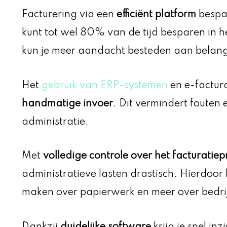
Facturering via een
efficiënt platform
bespaa
kunt tot wel 80% van de tijd besparen in h
kun je meer aandacht besteden aan belangr
Het
gebruik van ERP-systemen
en e-factur
handmatige invoer
. Dit vermindert fouten 
administratie.
Met
volledige controle over het facturatiep
administratieve lasten drastisch. Hierdoor 
maken over papierwerk en meer over bedrij
Dankzij
duidelijke software
krijg je snel inz