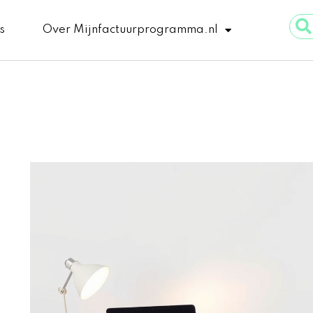
Sear
s
Over Mijnfactuurprogramma.nl
...