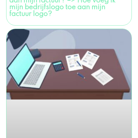
aan mijn factuur? –> Hoe voeg ik
mijn bedrijfslogo toe aan mijn
factuur logo?