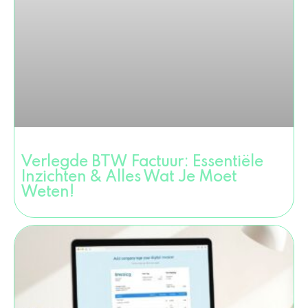
Verlegde BTW Factuur: Essentiële
Inzichten & Alles Wat Je Moet
Weten!