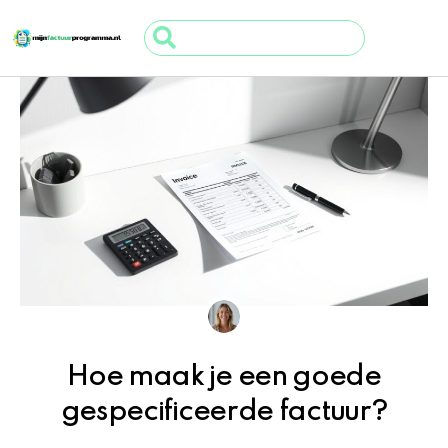
Ga
Search
naar
...
de
inhoud
Hoe maak je een goede
gespecificeerde factuur?