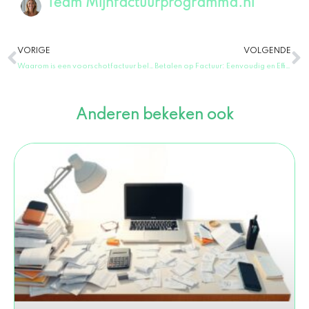
Team Mijnfactuurprogramma.nl
Vorige
V
VORIGE
VOLGENDE
Waarom is een voorschotfactuur belangrijk voor uw bedrijf?
Betalen op Factuur: Eenvoudig en Efficiënt Betalingen in Nederland!
Anderen bekeken ook