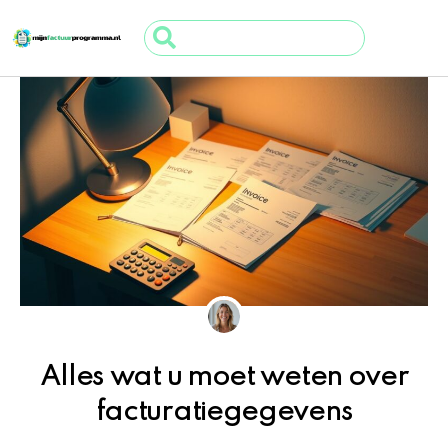
Ga
Search
naar
...
de
inhoud
Alles wat u moet weten over
facturatiegegevens