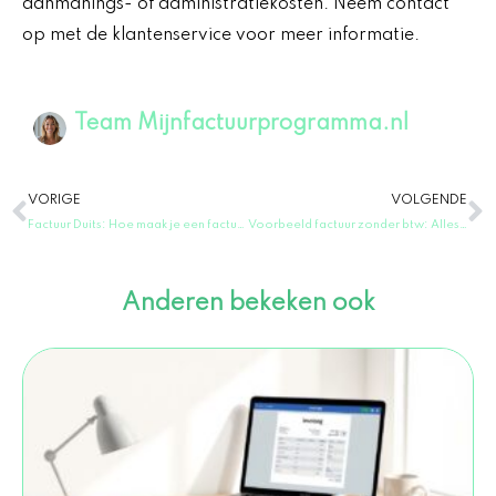
aanmanings- of administratiekosten. Neem contact
op met de klantenservice voor meer informatie.
Team Mijnfactuurprogramma.nl
Vorige
V
VORIGE
VOLGENDE
Factuur Duits: Hoe maak je een factuur in het Duits: Tips en voorbeelden
Voorbeeld factuur zonder btw: Alles wat je moet weten en handige tips
Anderen bekeken ook