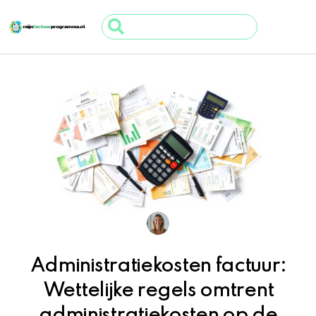
Ga
Search
naar
...
de
inhoud
Administratiekosten factuur:
Wettelijke regels omtrent
administratiekosten op de